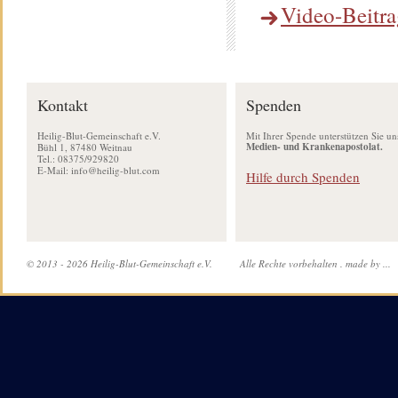
Video-Beitra
Kontakt
Spenden
Heilig-Blut-Gemeinschaft e.V.
Mit Ihrer Spende unterstützen Sie un
Medien- und Krankenapostolat.
Bühl 1, 87480 Weitnau
Tel.: 08375/929820
E-Mail:
info@heilig-blut.com
Hilfe durch Spenden
© 2013 - 2026 Heilig-Blut-Gemeinschaft e.V.
Alle Rechte vorbehalten .
made by ...