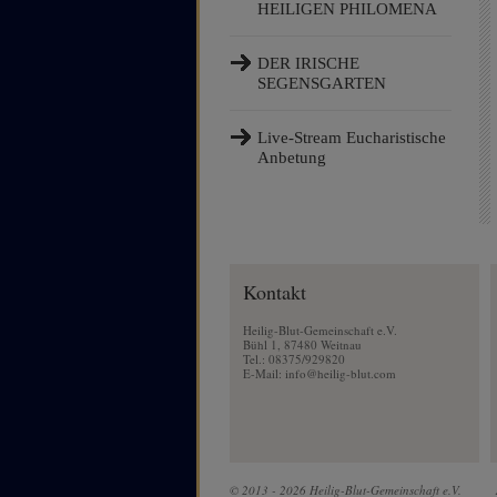
HEILIGEN PHILOMENA
DER IRISCHE
SEGENSGARTEN
Live-Stream Eucharistische
Anbetung
Kontakt
Heilig-Blut-Gemeinschaft e.V.
Bühl 1, 87480 Weitnau
Tel.: 08375/929820
E-Mail:
info@heilig-blut.com
© 2013 - 2026 Heilig-Blut-Gemeinschaft e.V.