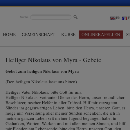
Suche:
EN
F
HOME
GEMEINSCHAFT
KURSE
ONLINEKAPELLEN
S
Heiliger Nikolaus von Myra - Gebete
Gebet zum heiligen Nikolaus von Myra
(Den heiligen Nikolaus lasst uns bitten)
Heiliger Vater Nikolaus, bitte Gott für uns.
Heiliger Nikolaus, vertrauter Diener des Herrn, unser freundlicher
Beschützer, rascher Helfer in aller Trübsal. Hilf mir verzagtem
Sünder im gegenwärtigen Leben, bitte den Herrn, unseren Gott, er
möge mir Verzeihung aller meiner Sünden schenken, die ich in
meinem ganzen Leben seit meiner Jugend begangen habe, in
Gedanken, Worten, Werken und mit allen meinen Sinnen, und hilf
mir Elenden am Lebensende, bitte den Herrn, unseren Gott, den