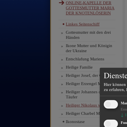
ONLINE-KAPELLE DER
GOTTESMUTTER MARIA
DER KNOTENLÖSERIN
Linkes Seitenschiff
»
Gottesmutter mit den drei
Händen
»
Ikone Mutter und Königin
der Ukraine
»
Entschlafung Mariens
»
Heilige Familie
Dienste
»
Heiliger Josef, der Gerechte
»
Hier können 
Heiliger Erzengel Michael
zu erfahren, 
»
Heiliger Johannes der
Täufer
Mar
»
Heiliger Nikolaus von Myra
Ermö
»
Heiliger Charbel Makhlouf
↓
1
Ikonostase
Fun