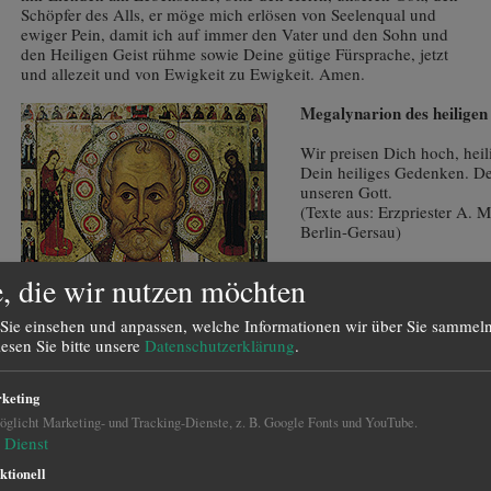
Schöpfer des Alls, er möge mich erlösen von Seelenqual und
ewiger Pein, damit ich auf immer den Vater und den Sohn und
den Heiligen Geist rühme sowie Deine gütige Fürsprache, jetzt
und allezeit und von Ewigkeit zu Ewigkeit. Amen.
Megalynarion des heiligen
Wir preisen Dich hoch, heil
Dein heiliges Gedenken. Den
unseren Gott.
(Texte aus: Erzpriester A. 
Berlin-Gersau)
, die wir nutzen möchten
Donnerstagsgebet zum heil
Sie einsehen und anpassen, welche Informationen wir über Sie sammeln
Zu Myra, o Heiliger, hast al
lesen Sie bitte unsere
Datenschutzerklärung
.
erwiesen, denn Christi Evan
als Du Dein Leben hingabst
dem Tod bewahrtest, so bist
keting
Eingeweihter der Gnade Got
glicht Marketing- und Tracking-Dienste, z. B. Google Fonts und YouTube.
(Kontakion im 3. Ton)
Dienst
Russische Ikone St. Nikolaus, 1294,
Hochgeladen von Aleksa Petrov, Wikimedia
ktionell
Commons