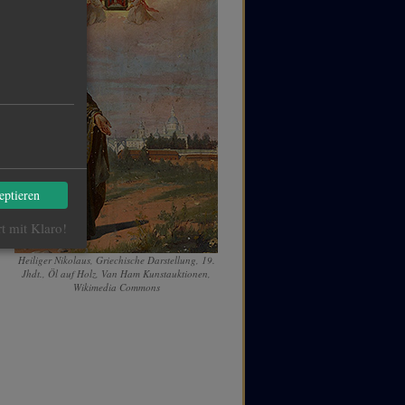
eptieren
rt mit Klaro!
Heiliger Nikolaus, Griechische Darstellung, 19.
Jhdt., Öl auf Holz, Van Ham Kunstauktionen,
Wikimedia Commons