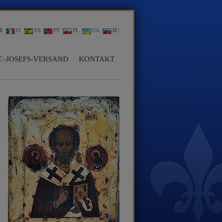
R
IT
ES
PT
PL
UA
RU
T.-JOSEFS-VERSAND
KONTAKT