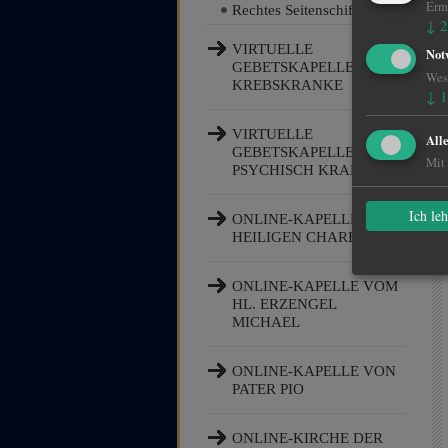
Ermö
Rechtes Seitenschiff
↓
2
VIRTUELLE
Not
GEBETSKAPELLE FÜR
Wese
KREBSKRANKE
↓
1
VIRTUELLE
All
GEBETSKAPELLE FÜR
Mit 
PSYCHISCH KRANKE
Ich le
ONLINE-KAPELLE DES
HEILIGEN CHARBEL
ONLINE-KAPELLE VOM
HL. ERZENGEL
MICHAEL
ONLINE-KAPELLE VON
PATER PIO
ONLINE-KIRCHE DER