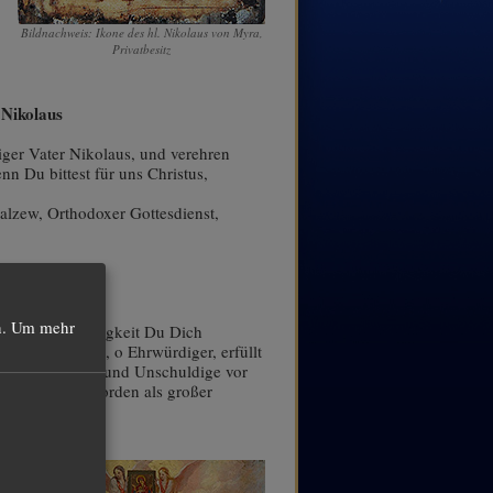
Bildnachweis: Ikone des hl. Nikolaus von Myra,
Privatbesitz
 Nikolaus
iger Vater Nikolaus, und verehren
n Du bittest für uns Christus,
Malzew, Orthodoxer Gottesdienst,
igen Nikolaus
.
Um mehr
s Täter der Heiligkeit Du Dich
gelium hast Du, o Ehrwürdiger, erfüllt
 für Dein Volk und Unschuldige vor
 Du heilig geworden als großer
tes.