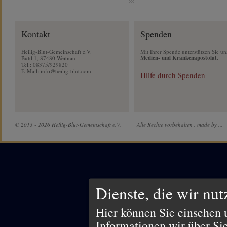
Kontakt
Spenden
Heilig-Blut-Gemeinschaft e.V.
Mit Ihrer Spende unterstützen Sie un
Medien- und Krankenapostolat.
Bühl 1, 87480 Weitnau
Tel.: 08375/929820
E-Mail:
info@heilig-blut.com
Hilfe durch Spenden
© 2013 - 2026 Heilig-Blut-Gemeinschaft e.V.
Alle Rechte vorbehalten .
made by ...
Dienste, die wir nu
Hier können Sie einsehen 
Informationen wir über Si