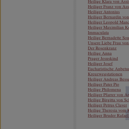
Heilige Klara von Assi
Heiliger Franz von Ass
Heiliger Antonius
Heiliger Bernardin von
Heiliger Leopold Man
Heiliger Maximilian K
Immaculata
Heilige Bernadette So
Unsere Liebe Frau von
Der Rosenkranz
Heilige Anna
Prager Jesuskind
Heiliger Josef
Eucharistische Anbetu
Kreuzwegstationen
Heiliger Andreas Besse
Heiliger Pater Pio
Heilige Philomena
Heiliger Pfarrer von Ar
Heilige Birgitta von 
Heiliger Petrus Claver
Heilige Theresia vom 
Heiliger Bruder Rafae