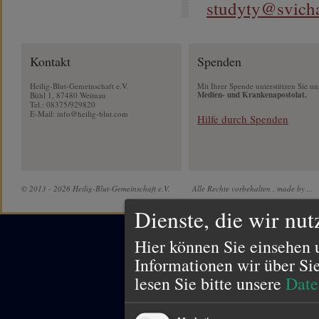
studyty@svich
Kontakt
Spenden
Heilig-Blut-Gemeinschaft e.V.
Mit Ihrer Spende unterstützen Sie un
Medien- und Krankenapostolat.
Bühl 1, 87480 Weitnau
Tel.: 08375/929820
E-Mail:
info@heilig-blut.com
Hilfe durch Spenden
© 2013 - 2026 Heilig-Blut-Gemeinschaft e.V.
Alle Rechte vorbehalten .
made by ...
Dienste, die wir nu
Hier können Sie einsehen 
Informationen wir über Si
lesen Sie bitte unsere
Date