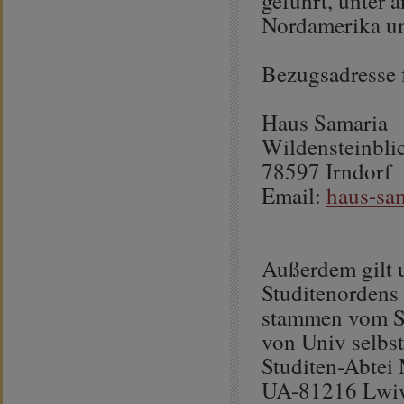
geführt, unter 
Nordamerika u
Bezugsadresse 
Haus Samaria
Wildensteinbli
78597 Irndorf
Email:
haus-sa
Außerdem gilt
Studitenordens 
stammen vom St
von Univ selbst
Studiten-Abtei 
UA-81216 Lwiw,