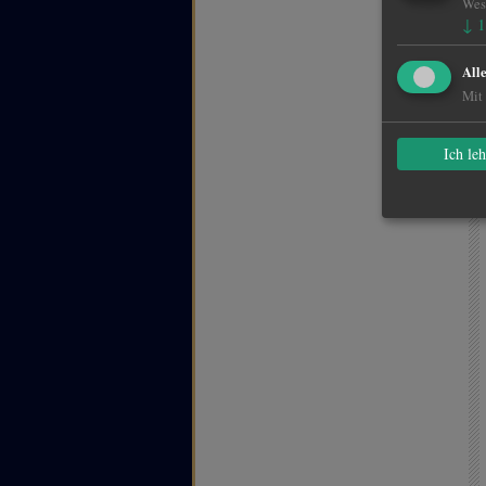
Wese
↓
1
All
Mit 
Ich le