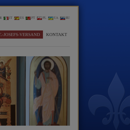
R
IT
ES
PT
PL
UA
RU
T.-JOSEFS-VERSAND
KONTAKT