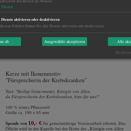
ntlich für den Betrieb der Website.
Dienst
e Dienste aktivieren oder deaktivieren
diesem Schalter können Sie alle Dienste aktivieren oder deaktivieren.
hne ab
Ausgewählte akzeptieren
Alle akz
Katalog PDF
Realisie
Kerze mit Ikonenmotiv
"Fürsprecherin der Krebskranken"
Text:
"Heilige Gottesmutter, Königin von Allen,
du Fürsprecherin der Krebskranken, bitte für uns!"
100 % reines Pflanzenöl
Größe ca. 190 x 65 mm
10,- €
Spende von
für gemeinnützige Vereinsarbeit erbeten. Das
Öllicht wird in der Kapelle bei der Ikone der „Königin von Allen