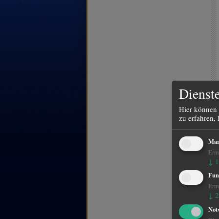
Dienste
Hier können 
zu erfahren, 
Mar
Ermö
↓
1
Fun
Ermö
↓
2
Not