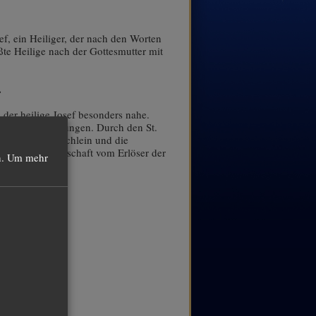
f, ein Heiliger, der nach den Worten
ößte Heilige nach der Gottesmutter mit
.
.
 der heilige Josef besonders nahe.
ältigen Anforderungen. Durch den St.
uck von Gebetbüchlein und die
ig-Blut-Gemeinschaft vom Erlöser der
.
Um mehr