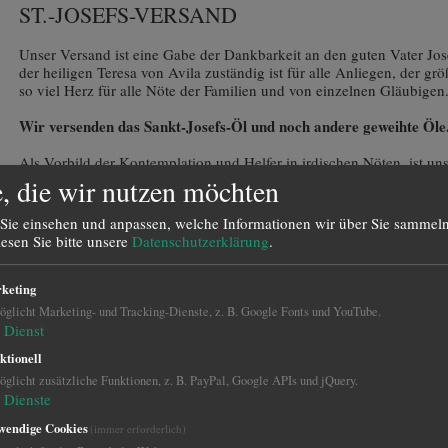
ST.-JOSEFS-VERSAND
Unser Versand ist eine Gabe der Dankbarkeit an den guten Vater Jose
der heiligen Teresa von Avila zuständig ist für alle Anliegen, der gr
so viel Herz für alle Nöte der Familien und von einzelnen Gläubigen
Wir versenden das Sankt-Josefs-Öl und noch andere geweihte Öle
Als Vorbild der Kontemplation und Helfer in irdischen Nöten, ist uns
Auch als „Patron der Arbeiter“, inmitten einer Arbeitswelt mit vielf
, die wir nutzen möchten
Josef’s Versand unterstützen Sie das Schriftenapostolat, den Neudr
Beantwortung von Briefen mit Gebetsanliegen unseres Vereins „Heil
Sie einsehen und anpassen, welche Informationen wir über Sie sammeln
Welt, e.V.
lesen Sie bitte unsere
Datenschutzerklärung
.
Wir danken Ihnen für Ihre Unterstützung!
keting
glicht Marketing- und Tracking-Dienste, z. B. Google Fonts und YouTube.
Dienst
ktionell
glicht zusätzliche Funktionen, z. B. PayPal, Google APIs und jQuery.
Dienste
wendige Cookies
(immer erforderlich)