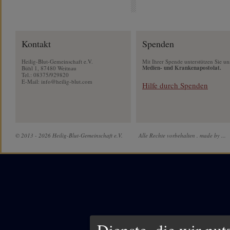
Kontakt
Spenden
Heilig-Blut-Gemeinschaft e.V.
Mit Ihrer Spende unterstützen Sie un
Medien- und Krankenapostolat.
Bühl 1, 87480 Weitnau
Tel.: 08375/929820
E-Mail:
info@heilig-blut.com
Hilfe durch Spenden
© 2013 - 2026 Heilig-Blut-Gemeinschaft e.V.
Alle Rechte vorbehalten .
made by ...
Dienste, die wir nu