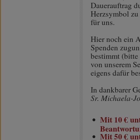
Dauerauftrag du
Herzsymbol zu u
für uns.
Hier noch ein A
Spenden zuguns
bestimmt (bitte
von unserem Se
eigens dafür b
In dankbarer G
Sr. Michaela-Jo
Mit 10 € un
Beantwortun
Mit 50 € un