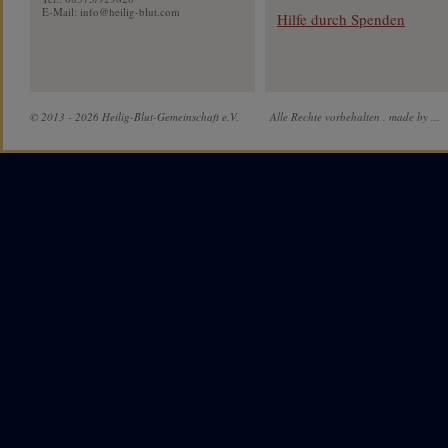
E-Mail:
info@heilig-blut.com
Hilfe durch Spenden
© 2013 - 2026 Heilig-Blut-Gemeinschaft e.V.
Alle Rechte vorbehalten .
made by ...