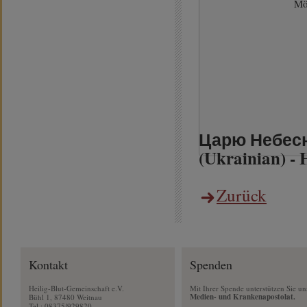
Mö
Царю Небесни
(Ukrainian) - 
Zurück
Kontakt
Spenden
Heilig-Blut-Gemeinschaft e.V.
Mit Ihrer Spende unterstützen Sie un
Medien- und Krankenapostolat.
Bühl 1, 87480 Weitnau
Tel.: 08375/929820